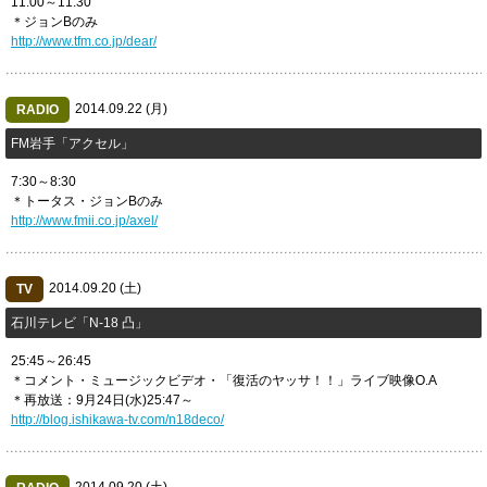
11:00～11:30
＊ジョンBのみ
http://www.tfm.co.jp/dear/
2014.09.22 (月)
RADIO
FM岩手「アクセル」
7:30～8:30
＊トータス・ジョンBのみ
http://www.fmii.co.jp/axel/
2014.09.20 (土)
TV
石川テレビ「N-18 凸」
25:45～26:45
＊コメント・ミュージックビデオ・「復活のヤッサ！！」ライブ映像O.A
＊再放送：9月24日(水)25:47～
http://blog.ishikawa-tv.com/n18deco/