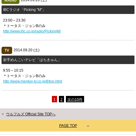
2014.09.20 (土)
RADIO
IBCラジオ「Picking "M"」
23:00～23:30
＊トータス・ジョンBのみ
http://www.ibc.co.jp/radio/PickingM/
2014.09.20 (土)
TV
岩手めんこいテレビ「はちきゅん」
9:55～10:15
＊トータス・ジョンBのみ
http://www.menkoi-tv.co.jp/8/top.html
1
2
次の10件
ウルフルズ Official Site TOPへ
PAGE TOP