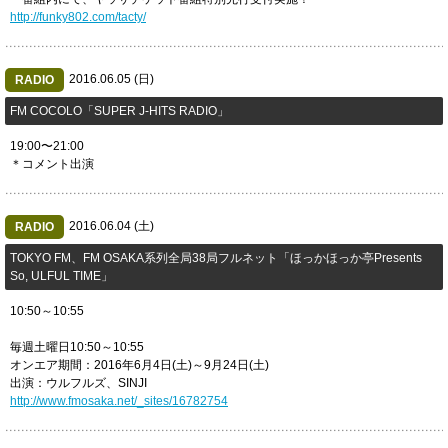
http://funky802.com/tacty/
2016.06.05 (日)
RADIO
​FM COCOLO「SUPER J-HITS RADIO」
19:00〜21:00
＊コメント出演
2016.06.04 (土)
RADIO
TOKYO FM、FM OSAKA系列全局38局フルネット「ほっかほっか亭Presents
So, ULFUL TIME」
10:50～10:55
毎週土曜日10:50～10:55
オンエア期間：2016年6月4日(土)～9月24日(土)
出演：ウルフルズ、SINJI
http://www.fmosaka.net/_sites/16782754