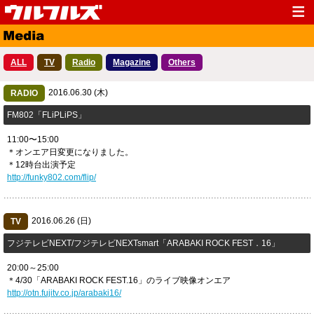
Top
News
ALL
TV
Radio
Magazine
Others
Media
Live
2016.06.30 (木)
Profile
RADIO
Discography
FM802「FLiPLiPS」
Fanclub
Goods
11:00〜15:00
Contact
Link
＊オンエア日変更になりました。
＊12時台出演予定
http://funky802.com/flip/
2016.06.26 (日)
TV
フジテレビNEXT/フジテレビNEXTsmart「ARABAKI ROCK FEST．16」
20:00～25:00
＊4/30「ARABAKI ROCK FEST.16」のライブ映像オンエア
http://otn.fujitv.co.jp/arabaki16/