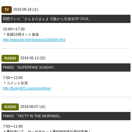
2016.06.18 (土)
TV
関西テレビ「さんまのまんま 大阪から生放送SP 2016」
15:00〜17:30
＊全国15局ネット放送
http://www.ktv.jp/info/press/160604.html
2016.06.12 (日)
RADIO
FM802「SUPERFINE SUNDAY」
7:00〜12:00
＊コメント出演
http://funky802.com/superfine/
2016.06.07 (火)
RADIO
FM802「TACTY IN THE MORNING」
7:00〜11:00
＊番組内にて、ヤッサチケット番組特別先行受付実施！