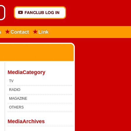
MediaCategory
TV
RADIO
MAGAZINE
OTHERS
MediaArchives