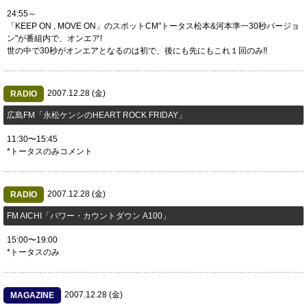
24:55～
「KEEP ON , MOVE ON」のスポットCM"トータス松本&河本準一30秒バージョ
ン"が番組内で、オンエア!
世の中で30秒がオンエアとなるのは初で、後にも先にもこれ１回のみ!!
2007.12.28 (金)
RADIO
広島FM「永松ケンシのHEART ROCK FRIDAY」
11:30〜15:45
*トータスのみコメント
2007.12.28 (金)
RADIO
FM AICHI「パワー・カウントダウン A100」
15:00〜19:00
*トータスのみ
2007.12.28 (金)
MAGAZINE