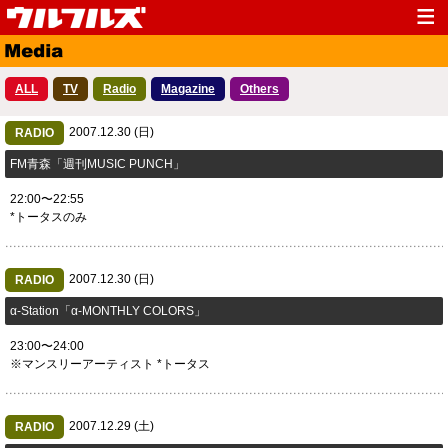
Top
News
ALL
TV
Radio
Magazine
Others
Media
Live
2007.12.30 (日)
Profile
RADIO
Discography
FM青森「週刊MUSIC PUNCH」
Fanclub
Goods
22:00〜22:55
Contact
Link
*トータスのみ
2007.12.30 (日)
RADIO
α-Station「α-MONTHLY COLORS」
23:00〜24:00
※マンスリーアーティスト *トータス
2007.12.29 (土)
RADIO