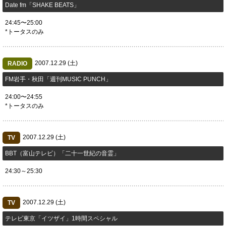
Date fm「SHAKE BEATS」
24:45〜25:00
*トータスのみ
2007.12.29 (土)
RADIO
FM岩手・秋田「週刊MUSIC PUNCH」
24:00〜24:55
*トータスのみ
2007.12.29 (土)
TV
BBT（富山テレビ）「二十一世紀の音霊」
24:30～25:30
2007.12.29 (土)
TV
テレビ東京「イツザイ」1時間スペシャル