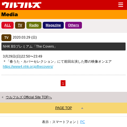
Top
News
ALL
TV
Radio
Magazine
Others
Media
Live
2020.03.29 (日)
Profile
TV
Discography
NHK BSプレミアム「The Covers」
Fanclub
Goods
3月29日(日)22:50〜23:49
Contact
Link
＊「春うた・カバーセレクション」にて前回出演した際の映像オンエア
https://www4.nhk.or.jp/thecovers/
1
ウルフルズ Official Site TOPへ
PAGE TOP
表示：スマートフォン｜
PC