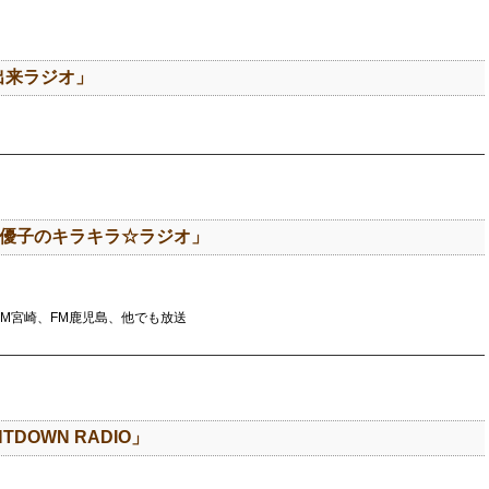
出来ラジオ」
山田優子のキラキラ☆ラジオ」
FM宮崎、FM鹿児島、他でも放送
TDOWN RADIO」