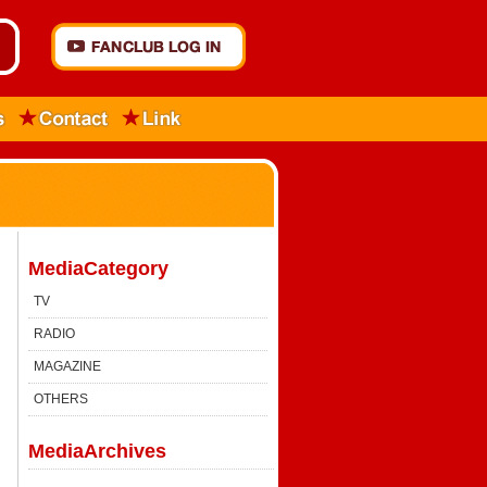
MediaCategory
TV
RADIO
MAGAZINE
OTHERS
MediaArchives