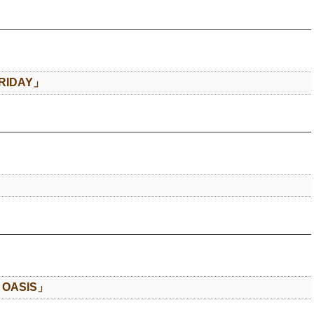
FRIDAY」
 OASIS」