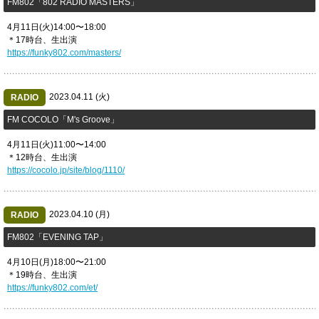
​FM802「802 RADIO MASTERS」
4月11日(火)14:00〜18:00
＊17時台、生出演
https://funky802.com/masters/
2023.04.11 (火)
RADIO
​FM COCOLO「M's Groove」
4月11日(火)11:00〜14:00
＊12時台、生出演
https://cocolo.jp/site/blog/1110/
2023.04.10 (月)
RADIO
​FM802「EVENING TAP」
4月10日(月)18:00〜21:00
＊19時台、生出演
https://funky802.com/et/