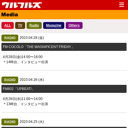
Top
News
ALL
TV
Radio
Magazine
Others
Media
Live
2023.04.28 (金)
Profile
RADIO
Discography
FM COCOLO「THE MAGNIFICENT FRIDAY」
Fanclub
Goods
4月28日(金)14:00〜18:00
Contact
Link
＊14時台、インタビュー出演
2023.04.26 (水)
RADIO
​FM802「UPBEAT!」
4月26日(水)11:00〜14:00
＊13時台、インタビュー出演
2023.04.25 (火)
RADIO