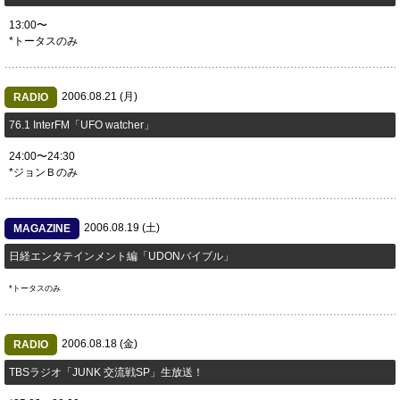
13:00〜
*トータスのみ
2006.08.21 (月)
RADIO
76.1 InterFM「UFO watcher」
24:00〜24:30
*ジョンＢのみ
2006.08.19 (土)
MAGAZINE
日経エンタテインメント編「UDONバイブル」
*トータスのみ
2006.08.18 (金)
RADIO
TBSラジオ「JUNK 交流戦SP」生放送！