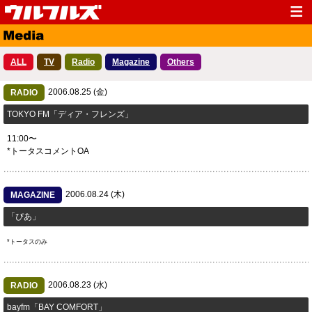
Top
News
ALL
TV
Radio
Magazine
Others
Media
Live
2006.08.25 (金)
Profile
RADIO
Discography
TOKYO FM「ディア・フレンズ」
Fanclub
Goods
11:00〜
Contact
Link
*トータスコメントOA
2006.08.24 (木)
MAGAZINE
「ぴあ」
*トータスのみ
2006.08.23 (水)
RADIO
bayfm「BAY COMFORT」