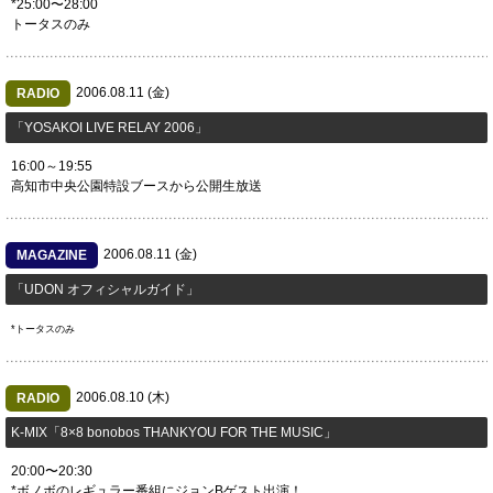
*25:00〜28:00
トータスのみ
2006.08.11 (金)
RADIO
「YOSAKOI LIVE RELAY 2006」
16:00～19:55
高知市中央公園特設ブースから公開生放送
2006.08.11 (金)
MAGAZINE
「UDON オフィシャルガイド」
*トータスのみ
2006.08.10 (木)
RADIO
K-MIX「8×8 bonobos THANKYOU FOR THE MUSIC」
20:00〜20:30
*ボノボのレギュラー番組にジョンBゲスト出演！