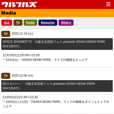
Top
News
ALL
TV
Radio
Magazine
Others
Media
Live
2020.12.19 (土)
Profile
TV
Discography
​SPACE SHOWER TV「大阪文化芸術フェス presents OSAKA GENKi PARK
Fanclub
Goods
DAY1/DAY2」
Contact
Link
12月19日(土)20:00〜22:00
＊10/10(土)「OSAKA GENKi PARK」ライブの模様をオンエア
2020.12.06 (日)
TV
BSスカパー！「大阪文化芸術フェス presents OSAKA GENKi PARK
DAY1/DAY2」
12月6日(日)22:30〜23:30
＊10/10(土),11(日)「OSAKA GENKi PARK」ライブの模様をダイジェストでオ
ンエア