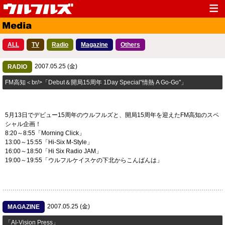
Top
News
ALL
TV
Radio
Magazine
Others
Media
Live
2007.05.25 (金)
Profile
RADIO
Discography
FM高知＜br/>「Debut＆開局15周年 1Day Special"情熱 A Go-Go"」
Fanclub
Goods
Contact
Link
5月13日でデビュー15周年のウルフルズと、開局15周年を迎えたFM高知のスペ
シャル企画！
8:20～8:55「Morning Click」
13:00～15:55「Hi-Six M-Style」
16:00～18:50「Hi Six Radio JAM」
19:00～19:55「ウルフルケイスケの下北からこんばんは」
2007.05.25 (金)
MAGAZINE
「AI-Vision Press」