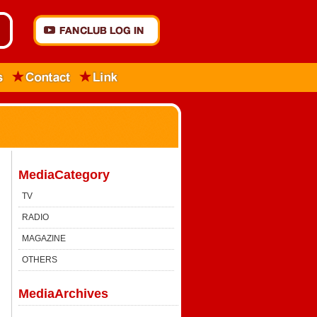
MediaCategory
TV
RADIO
MAGAZINE
OTHERS
MediaArchives