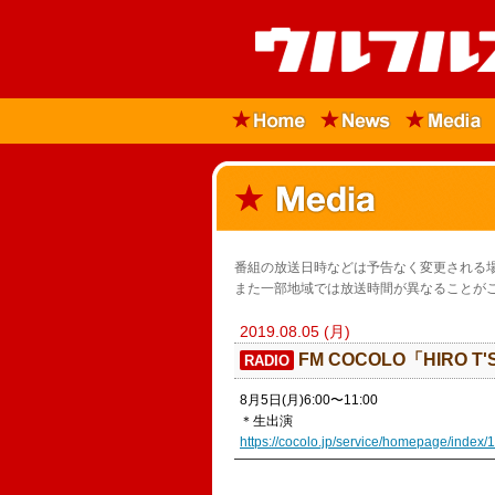
番組の放送日時などは予告なく変更される
また一部地域では放送時間が異なることが
2019.08.05 (月)
​FM COCOLO「HIRO T'
RADIO
8月5日(月)6:00〜11:00
＊生出演
https://cocolo.jp/service/homepage/index/