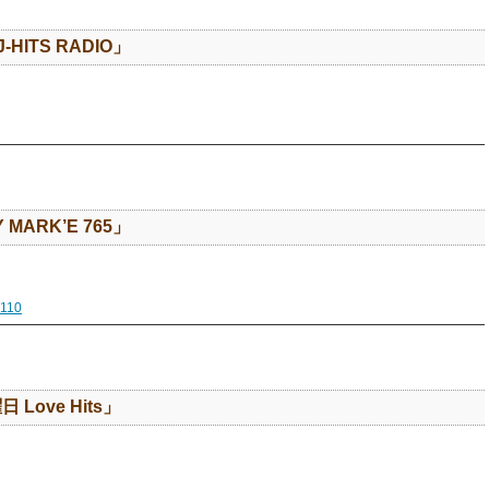
-HITS RADIO」
 MARK’E 765」
7110
Love Hits」