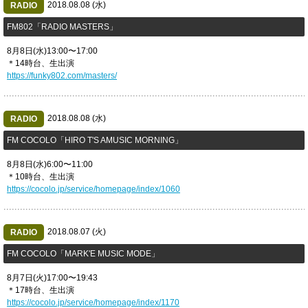
2018.08.08 (水)
RADIO
​FM802「RADIO MASTERS」
8月8日(水)13:00〜17:00
＊14時台、生出演
https://funky802.com/masters/
2018.08.08 (水)
RADIO
​FM COCOLO「HIRO T'S AMUSIC MORNING」
8月8日(水)6:00〜11:00
＊10時台、生出演
https://cocolo.jp/service/homepage/index/1060
2018.08.07 (火)
RADIO
​FM COCOLO「MARK'E MUSIC MODE」
8月7日(火)17:00〜19:43
＊17時台、生出演
https://cocolo.jp/service/homepage/index/1170