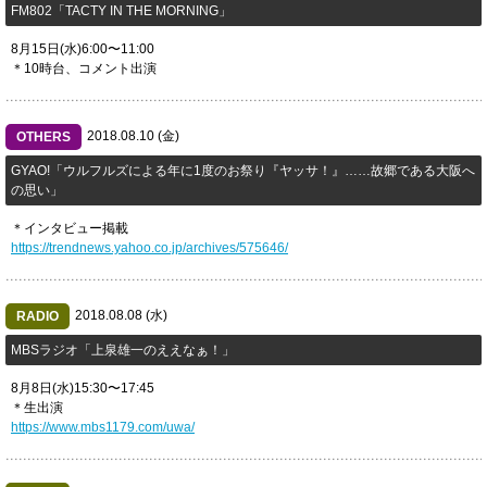
FM802「TACTY IN THE MORNING」
8月15日(水)6:00〜11:00
＊10時台、コメント出演
2018.08.10 (金)
OTHERS
GYAO!「ウルフルズによる年に1度のお祭り『ヤッサ！』……故郷である大阪へ
の思い」
＊インタビュー掲載
https://trendnews.yahoo.co.jp/archives/575646/
2018.08.08 (水)
RADIO
MBSラジオ「上泉雄一のええなぁ！」
8月8日(水)15:30〜17:45
＊生出演
https://www.mbs1179.com/uwa/