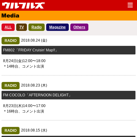
Top
News
ALL
TV
Radio
Magazine
Others
Media
Live
2018.08.24 (金)
Profile
RADIO
Discography
​FM802「FRIDAY Cruisin' Map!!」
Fanclub
Goods
8月24日(金)12:00〜18:00
Contact
Link
＊14時台、コメント出演
2018.08.23 (木)
RADIO
​FM COCOLO「AFTERNOON DELIGHT」
8月23日(木)14:00〜17:00
＊16時台、コメント出演
2018.08.15 (水)
RADIO