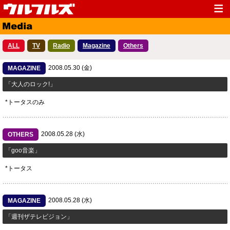
Top
News
ALL
TV
Radio
Magazine
Others
Media
Live
2008.05.30 (金)
Profile
MAGAZINE
Discography
「大人のロック!」
Fanclub
Goods
*トータスのみ
Contact
Link
2008.05.28 (水)
OTHERS
「goo音楽」
*トータス
2008.05.28 (水)
MAGAZINE
「週刊ザテレビジョン」