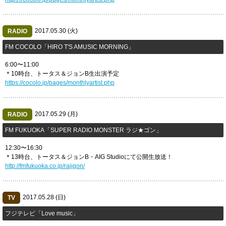
2017.05.30 (火)
RADIO
FM COCOLO「HIRO T'S AMUSIC MORNING」
6:00〜11:00
＊10時台、トータス＆ジョンB生出演予定
https://cocolo.jp/pages/monthlyartist.php
2017.05.29 (月)
RADIO
FM FUKUOKA「SUPER RADIO MONSTER ラジ★ゴン」
12:30〜16:30
＊13時台、トータス＆ジョンB・AIG Studioにて公開生放送！
http://fmfukuoka.co.jp/rajigon/
2017.05.28 (日)
TV
フジテレビ「Love music」