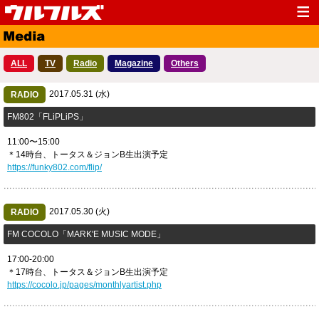
Top
News
ALL
TV
Radio
Magazine
Others
Media
Live
2017.05.31 (水)
Profile
RADIO
Discography
FM802「FLiPLiPS」
Fanclub
Goods
11:00〜15:00
Contact
Link
＊14時台、トータス＆ジョンB生出演予定
https://funky802.com/flip/
2017.05.30 (火)
RADIO
FM COCOLO「MARK'E MUSIC MODE」
17:00-20:00
＊17時台、トータス＆ジョンB生出演予定
https://cocolo.jp/pages/monthlyartist.php