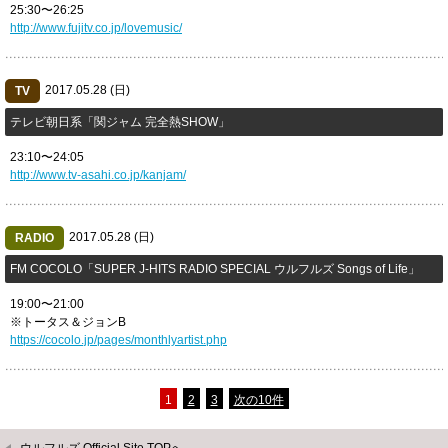
25:30〜26:25
http://www.fujitv.co.jp/lovemusic/
2017.05.28 (日)
TV
テレビ朝日系「関ジャム 完全熱SHOW」
23:10〜24:05
http://www.tv-asahi.co.jp/kanjam/
2017.05.28 (日)
RADIO
FM COCOLO「SUPER J-HITS RADIO SPECIAL ウルフルズ Songs of Life」
19:00〜21:00
※トータス＆ジョンB
https://cocolo.jp/pages/monthlyartist.php
1
2
3
次の10件