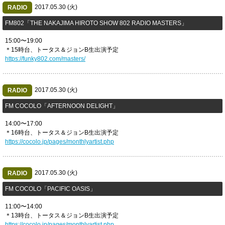
2017.05.30 (火)
RADIO
FM802「THE NAKAJIMA HIROTO SHOW 802 RADIO MASTERS」
15:00〜19:00
＊15時台、トータス＆ジョンB生出演予定
https://funky802.com/masters/
2017.05.30 (火)
RADIO
FM COCOLO「AFTERNOON DELIGHT」
14:00〜17:00
＊16時台、トータス＆ジョンB生出演予定
https://cocolo.jp/pages/monthlyartist.php
2017.05.30 (火)
RADIO
FM COCOLO「PACIFIC OASIS」
11:00〜14:00
＊13時台、トータス＆ジョンB生出演予定
https://cocolo.jp/pages/monthlyartist.php