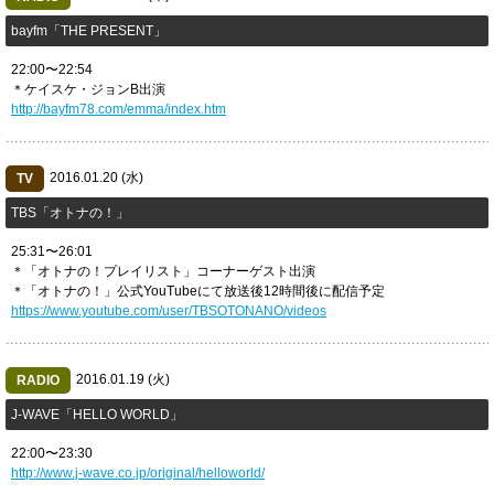
bayfm「THE PRESENT」
22:00〜22:54
＊ケイスケ・ジョンB出演
http://bayfm78.com/emma/index.htm
2016.01.20 (水)
TV
TBS「オトナの！」
25:31〜26:01
＊「オトナの！プレイリスト」コーナーゲスト出演
＊「オトナの！」公式YouTubeにて放送後12時間後に配信予定
https://www.youtube.com/user/TBSOTONANO/videos
2016.01.19 (火)
RADIO
J-WAVE「HELLO WORLD」
22:00〜23:30
http://www.j-wave.co.jp/original/helloworld/