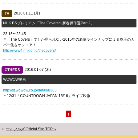
2016.01.11 (月)
TV
NHK BSプレミアム「The Covers〜新春傑作選Part.2」
23:15〜23:45
＊「The Covers」でしか見られない2015年の豪華ラインナップによる珠玉のカ
バー集をオンエア！
http://www4.nhk.or.jp/thecovers/
2016.01.07 (木)
OTHERS
WOWOW動画
http://st.wowow.co.jp/detail/8363
＊12/31「COUNTDOWN JAPAN 15/16」ライブ映像
1
ウルフルズ Official Site TOPへ