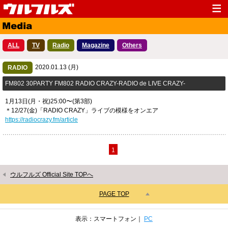
Top
News
ALL
TV
Radio
Magazine
Others
Media
Live
2020.01.13 (月)
Profile
RADIO
Discography
​FM802 30PARTY FM802 RADIO CRAZY-RADIO de LIVE CRAZY-
Fanclub
Goods
1月13日(月・祝)25:00〜(第3部)
Contact
Link
＊12/27(金)「RADIO CRAZY」ライブの模様をオンエア
https://radiocrazy.fm/article
1
ウルフルズ Official Site TOPへ
PAGE TOP
表示：スマートフォン｜
PC