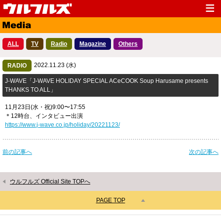
Top
News
ALL
TV
Radio
Magazine
Others
Media
Live
2022.11.23 (水)
Profile
RADIO
Discography
J-WAVE「J-WAVE HOLIDAY SPECIAL ACeCOOK Soup Harusame presents
Fanclub
Goods
THANKS TO ALL」
Contact
Link
11月23日(水・祝)9:00〜17:55
＊12時台、インタビュー出演
https://www.j-wave.co.jp/holiday/20221123/
前の記事へ
次の記事へ
ウルフルズ Official Site TOPへ
PAGE TOP