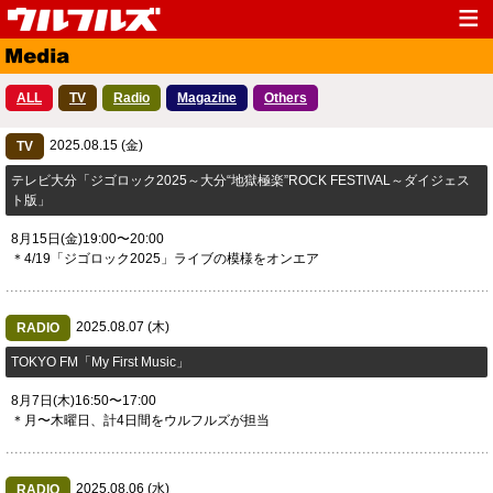
Top
News
ALL
TV
Radio
Magazine
Others
Media
Live
2025.08.15 (金)
Profile
TV
Discography
テレビ大分「ジゴロック2025～大分“地獄極楽”ROCK FESTIVAL～ダイジェス
Fanclub
Goods
ト版」
Contact
Link
8月15日(金)19:00〜20:00
＊4/19「ジゴロック2025」ライブの模様をオンエア
2025.08.07 (木)
RADIO
TOKYO FM「My First Music」
8月7日(木)16:50〜17:00
＊月〜木曜日、計4日間をウルフルズが担当
2025.08.06 (水)
RADIO