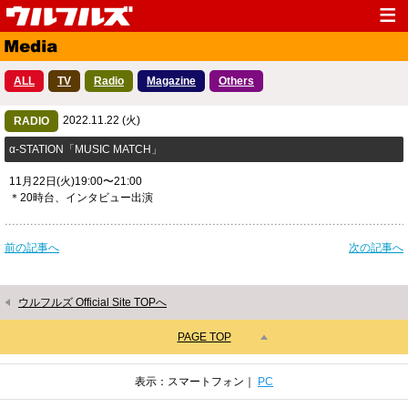
Top
News
ALL
TV
Radio
Magazine
Others
Media
Live
2022.11.22 (火)
Profile
RADIO
Discography
​α-STATION「MUSIC MATCH」
Fanclub
Goods
11月22日(火)19:00〜21:00
Contact
Link
＊20時台、インタビュー出演
前の記事へ
次の記事へ
ウルフルズ Official Site TOPへ
PAGE TOP
表示：スマートフォン｜
PC