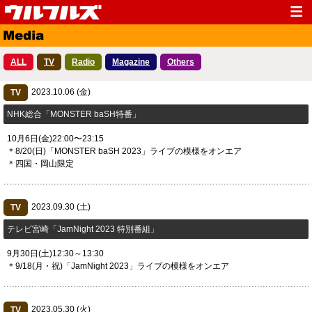
Top
News
ALL
TV
Radio
Magazine
Others
Media
Live
2023.10.06 (金)
Profile
TV
Discography
NHK総合「MONSTER baSH特番」
Fanclub
Goods
10月6日(金)22:00〜23:15
Contact
Link
＊8/20(日)「MONSTER baSH 2023」ライブの模様をオンエア
＊四国・岡山限定
2023.09.30 (土)
TV
​テレビ宮崎「JamNight 2023 特別番組」
9月30日(土)12:30～13:30
＊9/18(月・祝)「JamNight 2023」ライブの模様をオンエア
2023.05.30 (火)
TV