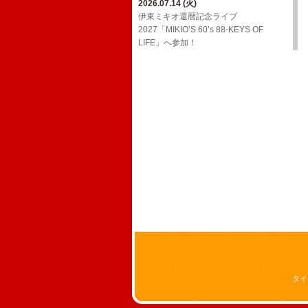
2026.07.14 (火)
2026.03.24 (火)
2026.02.01 (日)
ジョンB〜Media情報【2月】
伊東ミキオ還暦記念ライブ
ウルフルケイスケ生配信番組「マジカ
YouTube「上田禎的音楽史 vol.1」に出
2027「MIKIO’S 60’s 88-KEYS OF
ルチェインTV」3月号！
2026.01.19 (月)
演！
LIFE」へ参加！
ジョンB〜Media情報【1月】
2026.03.18 (水)
2026.01.20 (火)
三宅伸治＆The Red Rocks ライヴ・ア
2025.12.13 (土)
Oh! Roony!!からのお知らせ
ルバム LPレコード「ブラック・ゴール
ジョンB〜Media情報【12月】
ド・ライヴ！」に参加！
2025.08.29 (金)
2025.11.17 (月)
​真心ブラザーズ バンド・ライブ・ツア
2026.02.17 (火)
11/26(水)アルバム「JBD」配信リリー
ー「have a nice TRIP!」へ参加！
ウルフルケイスケ生配信番組「マジカ
ス決定！
ルチェインTV」2月号！
2024.12.20 (金)
2025.11.16 (日)
12/29(日)​BS朝日「八代亜紀 一周忌特別
ジョンB〜Media情報【11月】
番組 哀歌 AIUTA ～幻のステージを今
～」オンエア！
2024.12.20 (金)
FCサイト「ウル園」内コンテンツ「月
刊TANCON」を公開！
2024.05.02 (木)
NHK Eテレ「ムジカ・ピッコリーノ」
の配信が決定いたしました！
タイ
2024.02.07 (水)