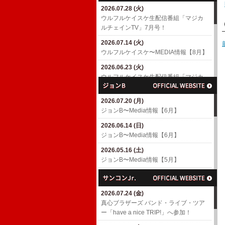
2026.07.28 (火)
2026.04.18 (土)
ウルフルケイスケ生配信番組「マジカ
6/10(水)「MUSIC AWARDS JAPAN
ルチェインTV」7月号！
WEEK SPECIAL LIVE A Tribute to
EIICHI OHTAKI」出演決定！
2026.07.14 (火)
​ウルフルケイスケ〜MEDIA情報【8月】
2026.04.01 (水)
7/4(土)「浜崎貴司 GACHIスペシャル」
2026.06.23 (火)
出演決定！
ウルフルケイスケ生配信番組「マジカ
ルチェインTV」6月号！
2026.03.06 (金)
渡辺満里奈アルバム「Ring-a-Bell 30th
2026.07.20 (月)
2026.06.17 (水)
Anniversary Deluxe Edition」
ジョンB〜Media情報【6月】
​ウルフルケイスケ〜MEDIA情報【6月】
2026.02.27 (金)
2026.06.14 (日)
2026.05.11 (月)
3/4(水)パラスポーツアニメテーマ曲
ジョンB〜Media情報【6月】
ウルフルケイスケ生配信番組「マジカ
「スーパーヒーロー」配信リリース決
ルチェインTV」5月号！
定！
2026.05.16 (土)
ジョンB〜Media情報【5月】
2026.04.23 (木)
2026.02.26 (木)
ウルフルケイスケ生配信番組「マジカ
3/8(日)「TOKYO GUITAR JAMBOREE
2026.04.19 (日)
ルチェインTV」4月号！
2026」出演決定！(〜2/26更新)
ジョンB〜Media情報【4月】
2026.07.24 (金)
2026.04.16 (木)
2026.02.10 (火)
2026.03.16 (月)
​真心ブラザーズ バンド・ライブ・ツア
​ウルフルケイスケ〜MEDIA情報【4月】
ROOTS66で「The Covers' Fes. 2026」
ジョンB〜Media情報【3月】
ー「have a nice TRIP!」へ参加！
(〜4/16更新)
へ参加！
2026.02.15 (日)