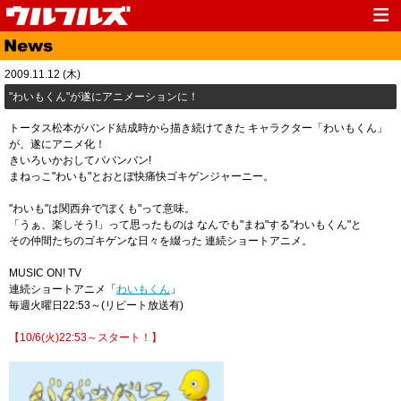
Top
News
2009.11.12 (木)
Media
Live
"わいもくん"が遂にアニメーションに！
Profile
Discography
トータス松本がバンド結成時から描き続けてきた キャラクター「わいもくん」
が、遂にアニメ化！
Fanclub
Goods
きいろいかおしてババンバン!
まねっこ"わいも"とおとぼ快痛快ゴキゲンジャーニー。
Contact
Link
"わいも"は関西弁で"ぼくも"って意味。
「うぁ、楽しそう!」って思ったものは なんでも"まね"する"わいもくん"と
その仲間たちのゴキゲンな日々を綴った 連続ショートアニメ。
MUSIC ON! TV
連続ショートアニメ「
わいもくん
」
毎週火曜日22:53～(リピート放送有)
【10/6(火)22:53～スタート！】