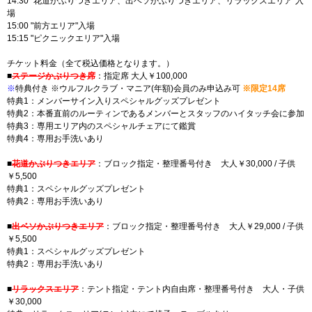
14:30 "花道かぶりつきエリア、出ベソかぶりつきエリア、リラックスエリア"入
場
15:00 "前方エリア"入場
15:15 "ピクニックエリア"入場
チケット料金（全て税込価格となります。）
■
ステージかぶりつき席
：指定席 大人￥100,000
※
特典付き ※ウルフルクラブ・マニア(年額)会員のみ申込み可
※限定14席
特典1：メンバーサイン入りスペシャルグッズプレゼント
特典2：本番直前のルーティンであるメンバーとスタッフのハイタッチ会に参加
特典3：専用エリア内のスペシャルチェアにて鑑賞
特典4：専用お手洗いあり
■
花道かぶりつきエリア
：ブロック指定・整理番号付き 大人￥30,000 / 子供
￥5,500
特典1：スペシャルグッズプレゼント
特典2：専用お手洗いあり
■
出ベソかぶりつきエリア
：ブロック指定・整理番号付き 大人￥29,000 / 子供
￥5,500
特典1：スペシャルグッズプレゼント
特典2：専用お手洗いあり
■
リラックスエリア
：テント指定・テント内自由席・整理番号付き 大人・子供
￥30,000