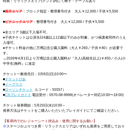
特典：リラックスエリア(テント)内にて椅子・テーブルあり
■
前方エリア
：ブロック指定・整理番号付き 大人￥12,000 / 子供￥5,500
■
ピクニックエリア
：整理番号付き 大人￥12,000 / 子供￥5,500
●全エリア 3歳以下入場不可。
●子供チケットは公演当日4歳以上12歳以下のみが対象、かつ保護者同伴のうえ
入場可。
●チケット料金の他に万博記念公園入園料（大人￥260／子供￥80）が必要で
す。
→2026年4月1日より万博記念公園入園料が『大人(高校生以上)￥450／小人(小
中学生)無料』に改定
チケット一般発売日：3月8日(日)10:00〜
■
チケットぴあ
■
イープラス
■
ローソンチケット
（Lコード：55557）
■
CNプレイガイド
電話受付：0570-08-9999(オペレーター対応10:00〜18:00)
チケット発券開始：5月20日(水)10:00～
発券方法はチケットをご購入いただいたプレイガイドにてご確認ください。
【客席内でのレジャーシート持込み・使用に関するお願い】
※
ステージかぶりつき席・リラックスエリアはいずれも座席をご用意しており