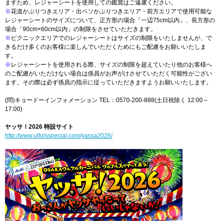
ますため、レジャーシートを使用しての鑑賞はご遠慮ください。
※
花道かぶりつきエリア・出ベソかぶりつきエリア・前方エリアで使用可能な
レジャーシートのサイズについて、正方形の場合「一辺75cm以内」、長方形の
場合「90cm×60cm以内」の制限をさせていただきます。
※
ピクニックエリアでのレジャーシートはサイズの制限をいたしませんが、で
きるだけ多くのお客様に楽しんでいただくためにもご配慮をお願いいたしま
す。
※
レジャーシートを使用される際、サイズの制限を超えていたり他のお客様へ
のご配慮がいただけない場合は係員がお声がけさせていただく可能性がござい
ます。その際は必ず係員の指示に従っていただきますようお願いいたします。
(問)キョードーインフォメーション TEL：0570-200-888(土日祝除く 12:00～
17:00)
ヤッサ！2026 特設サイト
http://www.ulfulsspecial.com/yassa2026/