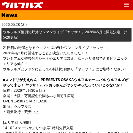
Top
News
2026.05.28 (木)
Media
Live
ウルフルズ恒例の野外ワンマンライブ「ヤッサ！」2026年5月に開催決定！(〜
5/28更新)
Profile
Discography
21回目の開催となるウルフルズの野外ワンマンライブ「ヤッサ！」
Fanclub
Goods
2026年も5月に開催することが決定いたしました！！
プレミアムな特典付きシートやエリアに加え、ゆったり参加できるピクニック
Contact
Link
エリアも健在！
ウルフルズとファンにとっての特別なお祭り「ヤッサ！」にご期待ください！
■スマドリがええねん！PRESENTS OSAKAウルフルカーニバル ウルフルズが
やって来る！ ヤッサ！2026 おっさんがヤッサやったっていいじゃないか！
日程：2026年5月30日(土)
会場：大阪・万博記念公園もみじ川芝生広場
OPEN 14:30 / START 16:30
出演：ウルフルズ
＊雨天決行・荒天中止
[エリア別 入場順]
14:10 "ステージかぶりつき席" 特別先行入場