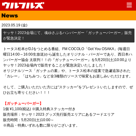
Top
News
2023.05.19 (金)
Media
Live
​ヤッサ！2023会場にて、魂ゆさぶるハンバーガー「ガッチューバーガー」販売
が緊急決定！
Profile
Discography
トータス松本がDJをつとめる番組、FM COCOLO「Got You OSAKA」(毎週日
Fanclub
Goods
曜日14:00～16:00生放送)から誕生したオリジナル・バーガーであり、西日本ハ
ンバーガー協会 太鼓判！！の『ガッチューバーガー』を5月20日(土)10:00より
Contact
Link
ヤッサ！2023会場内で販売することが緊急決定いたしました！
オリジナルソース「ガッチュの素」や、トータス松本の提案で急遽追加された
「カレー」「はちみつ」など全3種類のソースで味変もお楽しみいただけます。
そして、ご購入いただいた方には“ステッカー”をプレゼントいたしますので、ぜ
ひお立ち寄りください！！！
【ガッチューバーガー】
1個 ¥1,100(税込) ※購入特典ステッカー付き
販売場所：ヤッサ！2023 グッズ先行販売エリアにあるフードエリア
販売時間：5月20日(土)10:00～
※商品・特典いずれも数に限りがございます。