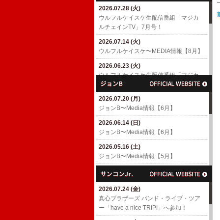
2026.07.28 (火)
2026.04.18 (土)
ウルフルケイスケ生配信番組「マジカ
6/10(水)「MUSIC AWARDS JAPAN
ルチェインTV」7月号！
WEEK SPECIAL LIVE A Tribute to
EIICHI OHTAKI」出演決定！
2026.07.14 (火)
​ウルフルケイスケ〜MEDIA情報【8月】
2026.04.01 (水)
7/4(土)「浜崎貴司 GACHIスペシャル」
2026.06.23 (火)
出演決定！
ウルフルケイスケ生配信番組「マジカ
ルチェインTV」6月号！
2026.03.06 (金)
渡辺満里奈アルバム「Ring-a-Bell 30th
2026.07.20 (月)
2026.06.17 (水)
Anniversary Deluxe Edition」
ジョンB〜Media情報【6月】
​ウルフルケイスケ〜MEDIA情報【6月】
2026.02.27 (金)
2026.06.14 (日)
2026.05.11 (月)
3/4(水)パラスポーツアニメテーマ曲
ジョンB〜Media情報【6月】
ウルフルケイスケ生配信番組「マジカ
「スーパーヒーロー」配信リリース決
ルチェインTV」5月号！
定！
2026.05.16 (土)
ジョンB〜Media情報【5月】
2026.04.23 (木)
2026.02.26 (木)
ウルフルケイスケ生配信番組「マジカ
3/8(日)「TOKYO GUITAR JAMBOREE
2026.04.19 (日)
ルチェインTV」4月号！
2026」出演決定！(〜2/26更新)
ジョンB〜Media情報【4月】
2026.07.24 (金)
2026.04.16 (木)
2026.02.10 (火)
2026.03.16 (月)
​真心ブラザーズ バンド・ライブ・ツア
​ウルフルケイスケ〜MEDIA情報【4月】
ROOTS66で「The Covers' Fes. 2026」
ジョンB〜Media情報【3月】
ー「have a nice TRIP!」へ参加！
(〜4/16更新)
へ参加！
2026.02.15 (日)