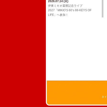
2026.07.14 (火)
2026.03.24 (火)
2026.02.01 (日)
ジョンB〜Media情報【2月】
伊東ミキオ還暦記念ライブ
ウルフルケイスケ生配信番組「マジカ
YouTube「上田禎的音楽史 vol.1」に出
2027「MIKIO’S 60’s 88-KEYS OF
ルチェインTV」3月号！
2026.01.19 (月)
演！
LIFE」へ参加！
ジョンB〜Media情報【1月】
2026.03.18 (水)
2026.01.20 (火)
三宅伸治＆The Red Rocks ライヴ・ア
2025.12.13 (土)
Oh! Roony!!からのお知らせ
ルバム LPレコード「ブラック・ゴール
ジョンB〜Media情報【12月】
ド・ライヴ！」に参加！
2025.08.29 (金)
2025.11.17 (月)
​真心ブラザーズ バンド・ライブ・ツア
2026.02.17 (火)
11/26(水)アルバム「JBD」配信リリー
ー「have a nice TRIP!」へ参加！
ウルフルケイスケ生配信番組「マジカ
ス決定！
ルチェインTV」2月号！
2024.12.20 (金)
2025.11.16 (日)
12/29(日)​BS朝日「八代亜紀 一周忌特別
ジョンB〜Media情報【11月】
番組 哀歌 AIUTA ～幻のステージを今
～」オンエア！
2024.12.20 (金)
FCサイト「ウル園」内コンテンツ「月
刊TANCON」を公開！
2024.05.02 (木)
NHK Eテレ「ムジカ・ピッコリーノ」
の配信が決定いたしました！
タイ
2024.02.07 (水)