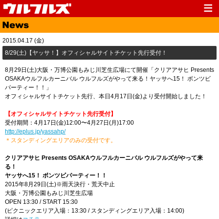
Top
News
2015.04.17 (金)
Media
Live
8/29(土)【ヤッサ！】オフィシャルサイトチケット先行受付！
Profile
Discography
8月29日(土)大阪・万博公園もみじ川芝生広場にて開催「クリアアサヒ Presents
OSAKAウルフルカーニバル ウルフルズがやって来る！ヤッサへ15！ ボンツビ
Fanclub
Goods
パーティー！！」
オフィシャルサイトチケット先行、本日4月17日(金)より受付開始しました！
Contact
Link
【オフィシャルサイトチケット先行受付】
受付期間：4月17日(金)12:00〜4月27日(月)17:00
http://eplus.jp/yassahp/
＊スタンディングエリアのみの受付です。
クリアアサヒ Presents OSAKAウルフルカーニバル ウルフルズがやって来
る！
ヤッサへ15！ ボンツビパーティー！！
2015年8月29日(土)※雨天決行・荒天中止
大阪・万博公園もみじ川芝生広場
OPEN 13:30 / START 15:30
(ピクニックエリア入場：13:30 / スタンディングエリア入場：14:00)