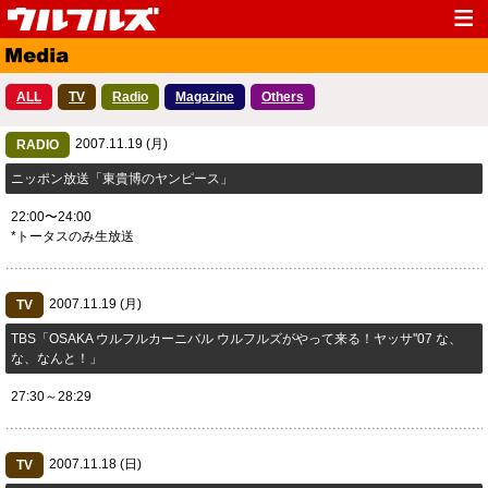
Top
News
ALL
TV
Radio
Magazine
Others
Media
Live
2007.11.19 (月)
Profile
RADIO
Discography
ニッポン放送「東貴博のヤンピース」
Fanclub
Goods
22:00〜24:00
Contact
Link
*トータスのみ生放送
2007.11.19 (月)
TV
TBS「OSAKA ウルフルカーニバル ウルフルズがやって来る！ヤッサ''07 な、
な、なんと！」
27:30～28:29
2007.11.18 (日)
TV