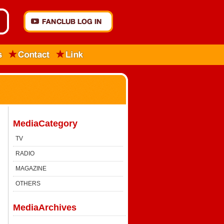
MediaCategory
TV
RADIO
MAGAZINE
OTHERS
MediaArchives