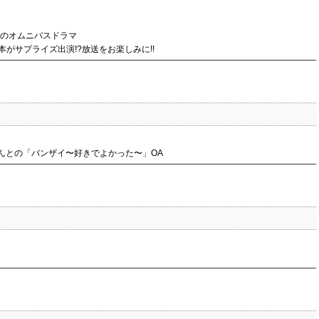
3つのオムニバスドラマ
がサプライズ出演!?放送をお楽しみに!!
さんとの「バンザイ〜好きでよかった〜」OA