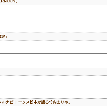
TERNOON」
検定」
ャルナビ トータス松本が語る竹内まりや」