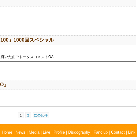
T 100」1000回スペシャル
輝いた曲!!*トータスコメントOA
IO」
1
2
次の10件
Home
|
News
|
Media
|
Live
|
Profile
|
Discography
|
Fanclub
|
Contact
|
Link