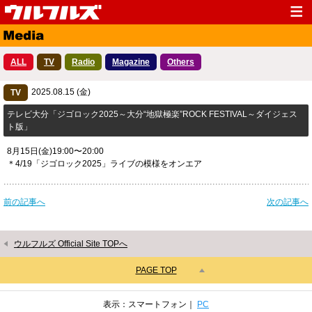
Top
News
ALL
TV
Radio
Magazine
Others
Media
Live
2025.08.15 (金)
Profile
TV
Discography
テレビ大分「ジゴロック2025～大分“地獄極楽”ROCK FESTIVAL～ダイジェス
Fanclub
Goods
ト版」
Contact
Link
8月15日(金)19:00〜20:00
＊4/19「ジゴロック2025」ライブの模様をオンエア
前の記事へ
次の記事へ
ウルフルズ Official Site TOPへ
PAGE TOP
表示：スマートフォン｜
PC