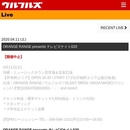
Top
News
Media
Live
RECENT LIVE
Profile
Discography
2020.04.11 (土)
​ORANGE RANGE presents テレビズナイト020
Fanclub
Goods
【開催中止】
Contact
Link
4月11日(土)
沖縄・ミュージックタウン音市場＆音楽広場
【3F有料エリア】OPEN 16:30 / START 17:15(1F無料エリアは後日発表)
出演：ORANGE RANGE / ウルフルズ / SILENT SIREN / MASA MAGIC(マジシ
ャン) / 才哲治(SKATEBOARD)・・・and more!!
チケット料金：通常チケット￥5,500(税込・ドリンク代別)
＊スタンディング
＊小学生以上チケット必要
(問)PMエージェンシー TEL：098-898-1331(平日10:00〜18:00)