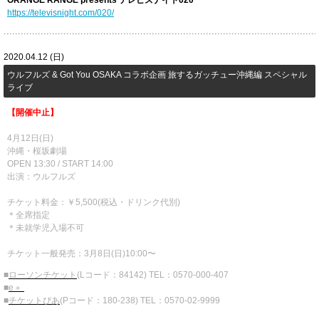
ORANGE RANGE presents テレビズナイト020
https://televisnight.com/020/
2020.04.12 (日)
​ウルフルズ & Got You OSAKA コラボ企画 旅するガッチュー沖縄編 スペシャル
ライブ
【開催中止】
4月12日(日)
沖縄・桜坂劇場
OPEN 13:30 / START 14:00
出演：ウルフルズ
チケット料金：￥5,500(税込・ドリンク代別)
＊全席指定
＊未就学児入場不可
チケット一般発売：3月8日(日)10:00〜
■
ローソンチケット
(Lコード：84142) TEL：0570-000-407
■
e＋
■
チケットぴあ
(Pコード：180-238) TEL：0570-02-9999