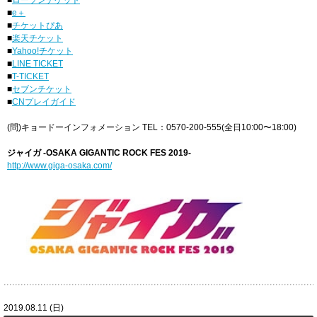
■
ローソンチケット
■
e＋
■
チケットぴあ
■
楽天チケット
■
Yahoo!チケット
■
LINE TICKET
■
T-TICKET
■
セブンチケット
■
CNプレイガイド
(問)キョードーインフォメーション TEL：0570-200-555(全日10:00〜18:00)
ジャイガ -OSAKA GIGANTIC ROCK FES 2019-
http://www.giga-osaka.com/
2019.08.11 (日)