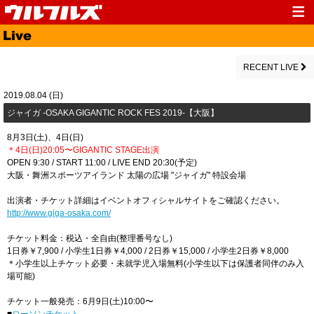
Top
News
Media
Live
RECENT LIVE
Profile
Discography
2019.08.04 (日)
ジャイガ -OSAKA GIGANTIC ROCK FES 2019-【大阪】
Fanclub
Goods
8月3日(土)、4日(日)
Contact
Link
＊4日(日)20:05〜GIGANTIC STAGE
出演
OPEN 9:30 / START 11:00 / LIVE END 20:30(予定)
大阪・舞洲スポーツアイランド 太陽の広場 "ジャイガ" 特設会場
出演者・チケット詳細はイベントオフィシャルサイトをご確認ください。
http://www.giga-osaka.com/
チケット料金：税込・全自由(整理番号なし)
1日券￥7,900 / 小学生1日券￥4,000 / 2日券￥15,000 / 小学生2日券￥8,000
＊小学生以上チケット必要・未就学児入場無料(小学生以下は保護者同伴のみ入
場可能)
チケット一般発売：6月9日(土)10:00〜