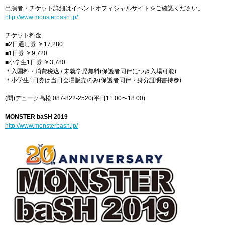
出演者・チケット詳細はイベントオフィシャルサイトをご確認ください。
http://www.monsterbash.jp/
チケット料金
■2日通し券 ￥17,280
■1日券 ￥9,720
■小学生1日券 ￥3,780
＊入園料・消費税込 / 未就学児無料(保護者同伴につき入場可能)
＊小学生1日券は当日会場販売のみ(保護者同伴・身分証明書持参)
(問)デューク高松 087-822-2520(平日11:00〜18:00)
MONSTER baSH 2019
http://www.monsterbash.jp/