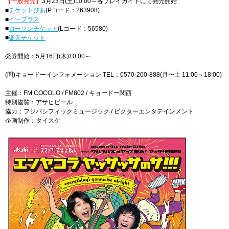
【一般発売】
3月23日(土)10:00～各プレイガイドにて発売開始
■
チケットぴあ
(Pコード：263908)
■
イープラス
■
ローソンチケット
(Lコード：56580)
■
楽天チケット
発券開始：5月16日(木)10:00～
(問)キョードーインフォメーション TEL：0570-200-888(月〜土 11:00～18:00)
主催：FM COCOLO / FM802 / キョードー関西
特別協賛：アサヒビール
協力：フジパシフィックミュージック / ビクターエンタテインメント
企画制作：タイスケ