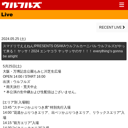
Top
News
Media
Live
RECENT LIVE
Profile
Discography
2024.05.25 (土)
スマドリでええねん!PRESENTS OSAKAウルフルカーニバル ウルフルズがやっ
Fanclub
Goods
て来る！ ヤッサ！2024 エンヤコラ ヤッサッサのサ！！！ everything’s gonna
be alright
Contact
Link
5月25日(土)
大阪・万博記念公園もみじ川芝生広場
OPEN 14:00 / START 16:00
出演：ウルフルズ
＊雨天決行・荒天中止
＊本公演の生中継および生配信はございません。
[エリア別 入場順]
13:45 "ステージかぶりつき席" 特別先行入場
14:00 "花道かぶりつきエリア、出ベソかぶりつきエリア、リラックスエリア"入
場
14:15 "前方エリア"入場