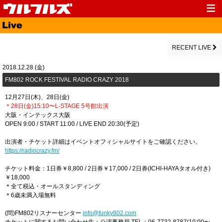
Top
News
Media
Live
RECENT LIVE
Profile
Discography
2018.12.28 (金)
FM802 ROCK FESTIVAL RADIO CRAZY 2018
Fanclub
Goods
12月27日(木)、28日(金)
Contact
Link
＊28日(金)15:10〜L-STAGE 5号館出演
大阪・インテックス大阪
OPEN 9:00 / START 11:00 / LIVE END 20:30(予定)
出演者・チケット詳細はイベントオフィシャルサイトをご確認ください。
https://radiocrazy.fm/
チケット料金：1日券￥8,800 / 2日券￥17,000 / 2日券(ICHI-HAYAタオル付き)
￥18,000
＊全て税込・オールスタンディング
＊6歳未満入場無料
(問)FM802リスナーセンター
info@funky802.com