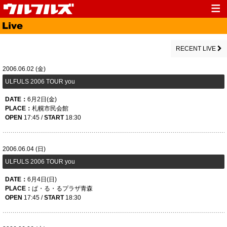
Top
News
Media
Live
RECENT LIVE
Profile
Discography
2006.06.02 (金)
ULFULS 2006 TOUR you
Fanclub
Goods
DATE：
6月2日(金)
Contact
Link
PLACE：
札幌市民会館
OPEN
17:45 /
START
18:30
2006.06.04 (日)
ULFULS 2006 TOUR you
DATE：
6月4日(日)
PLACE：
ぱ・る・るプラザ青森
OPEN
17:45 /
START
18:30