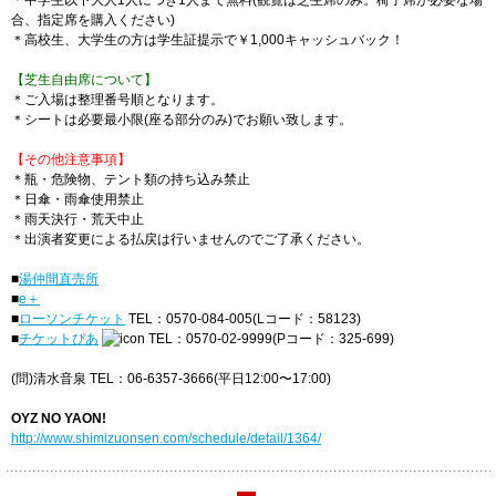
＊中学生以下大人1人につき1人まで無料(観覧は芝生席のみ。椅子席が必要な場
合、指定席を購入ください)
＊高校生、大学生の方は学生証提示で￥1,000キャッシュバック！
【芝生自由席について】
＊ご入場は整理番号順となります。
＊シートは必要最小限(座る部分のみ)でお願い致します。
【その他注意事項】
＊瓶・危険物、テント類の持ち込み禁止
＊日傘・雨傘使用禁止
＊雨天決行・荒天中止
＊出演者変更による払戻は行いませんのでご了承ください。
■
湯仲間直売所
■
e＋
■
ローソンチケット
TEL：0570-084-005(Lコード：58123)
■
チケットぴあ
TEL：0570-02-9999(Pコード：325-699)
(問)清水音泉 TEL：06-6357-3666(平日12:00〜17:00)
OYZ NO YAON!
http://www.shimizuonsen.com/schedule/detail/1364/