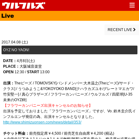
Top
News
Media
Live
RECENT LIVE
Profile
Discography
2017.04.08 (土)
OYZ NO YAON!
Fanclub
Goods
DATE：
4月8日(土)
Contact
Link
PLACE：
大阪城音楽堂
OPEN
12:30 /
START
13:00
出演：
Theピーズ / TOMOVSKY[バンドメンバー:大木温之(Theピーズ)/サード・
クラス] / うつみようこ&YOKOYOKO BAND[クハラカズユキ/グレートマエカワ/
竹安堅一] / 真心ブラザーズ / フラワーカンパニーズ / ウルフルズ / 四星球[U-35
未来のOYZ枠]
【フラワーカンパニーズ出演キャンセルのお知らせ】
出演を予定しておりました「フラワーカンパニーズ」ですが、Vo. 鈴木圭介氏イ
ンフルエンザ発症の為、出演キャンセルとなりました。
http://www.shimizuonsen.com/news/detail/353/
チケット料金：
前売指定席￥4,500 / 前売芝生自由席￥4,200 (税込)