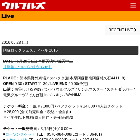
Top
News
Media
Live
RECENT LIVE
Profile
Discography
2016.05.28 (土)
阿蘇ロックフェスティバル 2016
Fanclub
Goods
DATE：
5月28日(土) ＊雨天決行/荒天中止
Contact
Link
【開催についてのお知らせ】
PLACE：
熊本県野外劇場アスペクタ(熊本県阿蘇郡南阿蘇村久石4411−9)
OPEN
9:30 /
START
11:30 /
LIVE END
20:00(予定)
出演：
泉谷しげる with バンド / ウルフルズ / サンボマスター / スチャダラパー /
電気グルーヴ / でんぱ組.inc / レキシ / WANIMA
チケット料金：
一般￥7,800円 / ペアチケット￥14,800 / 4人組チケット
￥28,000 (全て前売料金・税込・全自由)
＊小学生以下無料(成人同伴・身分証確認)
チケット一般発売日：
3月5日(土)10:00〜
■
ローソンチケット
TEL：0570-084-008(Lコード：86461)