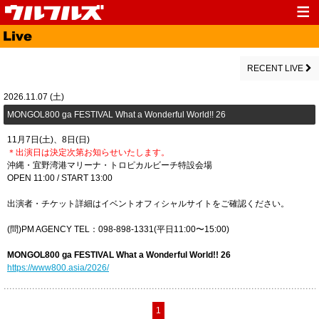
Top
News
Media
Live
RECENT LIVE
Profile
Discography
2026.11.07 (土)
MONGOL800 ga FESTIVAL What a Wonderful World!! 26
Fanclub
Goods
11月7日(土)、8日(日)
Contact
Link
＊出演日は決定次第お知らせいたします。
沖縄・宜野湾港マリーナ・トロピカルビーチ特設会場
OPEN 11:00 / START 13:00
出演者・チケット詳細はイベントオフィシャルサイトをご確認ください。
(問)PM AGENCY TEL：098-898-1331(平日11:00〜15:00)
MONGOL800 ga FESTIVAL What a Wonderful World!! 26
https://www800.asia/2026/
1