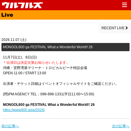
Top
News
Media
Live
RECENT LIVE
Profile
Discography
2026.11.07 (土)
MONGOL800 ga FESTIVAL What a Wonderful World!! 26
Fanclub
Goods
11月7日(土)、8日(日)
Contact
Link
＊出演日は決定次第お知らせいたします。
沖縄・宜野湾港マリーナ・トロピカルビーチ特設会場
OPEN 11:00 / START 13:00
出演者・チケット詳細はイベントオフィシャルサイトをご確認ください。
(問)PM AGENCY TEL：098-898-1331(平日11:00〜15:00)
MONGOL800 ga FESTIVAL What a Wonderful World!! 26
https://www800.asia/2026/
前の記事へ
次の記事へ