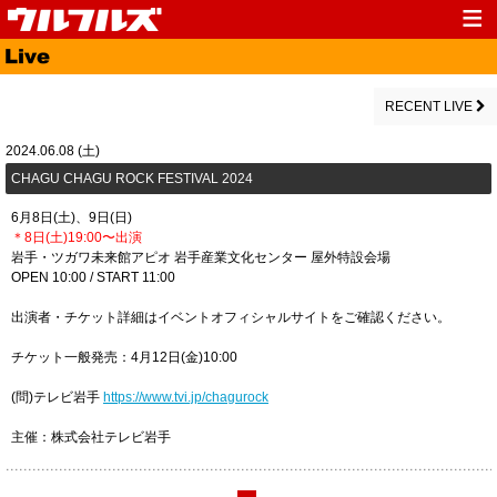
Top
News
Media
Live
RECENT LIVE
Profile
Discography
2024.06.08 (土)
​CHAGU CHAGU ROCK FESTIVAL 2024
Fanclub
Goods
6月8日(土)、9日(日)
Contact
Link
＊8日(土)19:00〜出演
岩手・ツガワ未来館アピオ 岩手産業文化センター 屋外特設会場
OPEN 10:00 / START 11:00
出演者・チケット詳細はイベントオフィシャルサイトをご確認ください。
チケット一般発売：4月12日(金)10:00
(問)テレビ岩手
https://www.tvi.jp/chagurock
主催：株式会社テレビ岩手