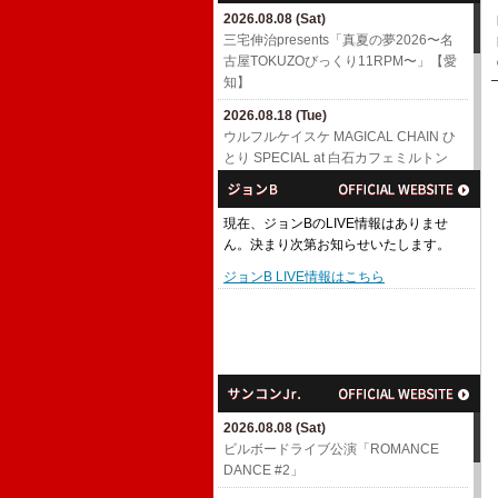
2026.08.08 (Sat)
三宅伸治presents「真夏の夢2026〜名
古屋TOKUZOびっくり11RPM〜」【愛
知】
2026.08.18 (Tue)
ウルフルケイスケ MAGICAL CHAIN ひ
とり SPECIAL at 白石カフェミルトン
【宮城】
2026.08.22 (Sat)
現在、ジョンBのLIVE情報はありませ
MAGICAL CHAIN ひとり SPECIAL at
ん。決まり次第お知らせいたします。
高知【高知】
ジョンB LIVE情報はこちら
2026.08.23 (Sun)
MAGICAL CHAIN ひとり SPECIAL at
八幡浜【愛媛】
2026.08.29 (Sat)
MAGICAL CHAIN ひとり SPECIAL at
山科【京都】
2026.08.08 (Sat)
2026.08.30 (Sun)
ビルボードライブ公演「ROMANCE
三宅伸治presents「真夏の夢2026〜磔
DANCE #2」
磔じっくり3days〜」【京都】