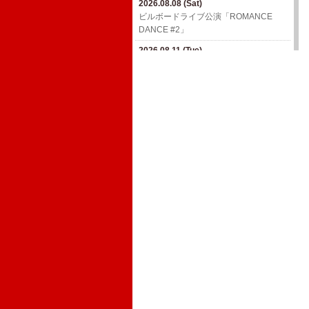
2026.08.08 (Sat)
2026.09.05 (Sat)
ビルボードライブ公演「ROMANCE
高ボッチFES 2026【長野】
DANCE #2」
2026.09.06 (Sun)
2026.08.11 (Tue)
MAGICAL CHAIN ひとり SPECIAL in
ビルボードライブ公演「ROMANCE
塩尻【長野】
DANCE #2」
2026.09.07 (Mon)
2026.08.11 (Tue)
SMILEY'S CONNECTION スマイリー原
ビルボードライブ公演「ROMANCE
島 BIRTHDAY FESTIVAL〜ハメチ a-
DANCE #2」
GOGO CARNIVAL!!〜6days【東京】
2026.11.23 (Mon)
2026.09.11 (Fri)
真心ブラザーズ ライブ・ツアー『TWIN
ムジカでカオリーニョ藤原一門会〜カ
MOUNTAIN TRAILS』
オリーニョ藤原×ウルフルケイスケ×ギ
ターパンダ【大阪】
2026.12.12 (Sat)
真心ブラザーズ ライブ・ツアー『TWIN
MOUNTAIN TRAILS』
2026.12.18 (Fri)
真心ブラザーズ ライブ・ツアー『TWIN
MOUNTAIN TRAILS』
2027.01.09 (Sat)
真心ブラザーズ ライブ・ツアー『TWIN