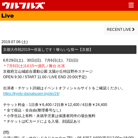
Top
News
Media
Live
RECENT LIVE
Profile
Discography
2019.07.06 (土)
京都大作戦2019〜倍返しです！喰らいな祭〜【京都】
Fanclub
Goods
6月29日(土)、30日(日)、7月6日(土)、7日(日)
Contact
Link
＊7月6日(土)14:15〜源氏ノ舞台 出演
京都府立山城総合運動公園 太陽が丘特設野外ステージ
OPEN 9:30 / START 11:00 / LIVE END 20:00(予定)
出演者・チケット詳細はイベントオフィシャルサイトをご確認ください。
https://kyoto-daisakusen.kyoto/19/
チケット料金：1日券￥6,400 / 2日券￥12,400 / 4日券￥24,400
＊全て税込・全自由(整理番号なし)
＊小学生以上有料・未就学児童は保護者同伴の場合無料
＊チケットはICカードによる入場、顔認証あり
(問)