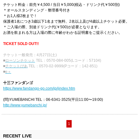
チケット料金：前売￥4,500 / 当日￥5,000(税込・ドリンク代￥500別)
＊オールスタンディング・整理番号付き
＊お1人様2枚まで！
保護者1名につき3歳以下1名まで無料、2名以上及び4歳以上チケット必要。
＊ご入場の際、別途ドリンク代(￥500)が必要となります。
お酒を飲まれる方は入場の際に年齢がわかる証明書をご提示ください。
TICKET SOLD OUT!!
チケット一般発売：4月27日(土)
■
ローソンチケット
TEL：0570-084-005(Lコード：57104)
■
チケットぴあ
TEL：0570-02-9999(Pコード：142-851)
■
e＋
十三ファンダンゴ
https://www.fandango-go.com/jp/jindex.htm
(問)YUMEBANCHI TEL：06-6341-3525(平日11:00〜19:00)
http://www.yumebanchi.jp/
1
RECENT LIVE