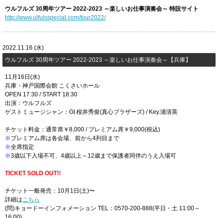
ウルフルズ 30周年ツアー 2022-2023 ～楽しいお仕事演奏会～
​特設サイト
http://www.ulfulsspecial.com/tour2022/
2022.11.16 (水)
ウルフルズ 30周年ツアー 2022-2023 ～楽しいお仕事演奏会～【兵庫】
11月16日(水)
兵庫・神戸国際会館 こくさいホール
OPEN 17:30 / START 18:30
出演：ウルフルズ
ゲストミュージシャン：Gt.桜井秀俊(真心ブラザーズ) / Key.浦清英
チケット料金：通常席￥8,000 / プレミアム席￥9,000(税込)
※
プレミアム席は各会場、前から4列目まで
※
全席指定
※
3歳以下入場不可、4歳以上～12歳まで保護者同伴のうえ入場可
TICKET SOLD OUT!!
チケット一般発売：10月1日(土)〜
詳細は
こちら
(問)キョードーインフォメーション TEL：0570-200-888(平日・土 11:00～
16:00)