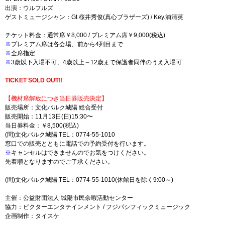
出演：ウルフルズ
ゲストミュージシャン：Gt.桜井秀俊(真心ブラザーズ) / Key.浦清英
チケット料金：通常席￥8,000 / プレミアム席￥9,000(税込)
※
プレミアム席は各会場、前から4列目まで
※
全席指定
※
3歳以下入場不可、4歳以上～12歳まで保護者同伴のうえ入場可
TICKET SOLD OUT!!
【機材席解放につき当日券販売決定】
販売場所：文化パルク城陽 総合受付
販売開始：11月13日(日)15:30〜
当日券料金：￥8,500(税込)
(問)文化パルク城陽 TEL：0774-55-1010
窓口での販売とともに電話での予約受付を行います。
※
キャンセルはできませんのでお気をつけください。
先着順となりますのでご了承ください。
(問)文化パルク城陽 TEL：0774-55-1010(休館日を除く9:00～)
主催：公益財団法人 城陽市民余暇活動センター
協力：ビクターエンタテインメント / フジパシフィックミュージック
企画制作：タイスケ