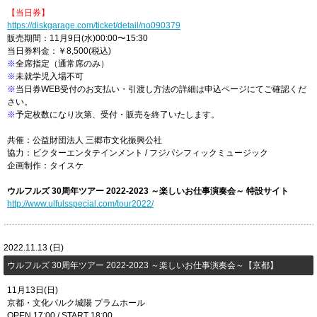
【当日券】
https://diskgarage.com/ticket/detail/no090379
販売期間：11月9日(水)00:00〜15:30
当日券料金：￥8,500(税込)
※
全席指定（通常席のみ）
※
未就学児入場不可
※
当日券WEB受付のお支払い・引渡し方法の詳細は申込ページにてご確認くだ
さい。
※
予定枚数になり次第、受付・販売を終了いたします。
共催：公益財団法人 三郷市文化振興公社
協力：ビクターエンタテインメント / フジパシフィックミュージック
企画制作：タイスケ
ウルフルズ 30周年ツアー 2022-2023 ～楽しいお仕事演奏会～
​特設サイト
http://www.ulfulsspecial.com/tour2022/
2022.11.13 (日)
ウルフルズ 30周年ツアー 2022-2023 ～楽しいお仕事演奏会～【京都】
11月13日(日)
京都・文化パルク城陽 プラムホール
OPEN 17:00 / START 18:00