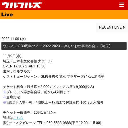
Top
News
Media
Live
RECENT LIVE
Profile
Discography
2022.11.09 (水)
ウルフルズ 30周年ツアー 2022-2023 ～楽しいお仕事演奏会～【埼玉】
Fanclub
Goods
11月9日(水)
Contact
Link
埼玉・三郷市文化会館 大ホール
OPEN 17:30 / START 18:30
出演：ウルフルズ
ゲストミュージシャン：Gt.桜井秀俊(真心ブラザーズ) / Key.浦清英
チケット料金：通常席￥8,000 / プレミアム席￥9,000(税込)
※
プレミアム席は各会場、前から4列目まで
※
全席指定
※
3歳以下入場不可、4歳以上～12歳まで保護者同伴のうえ入場可
チケット一般発売：10月1日(土)〜
詳細は
こちら
(問)ディスクガレージ TEL：050-5533-0888(平日12:00～15:00)