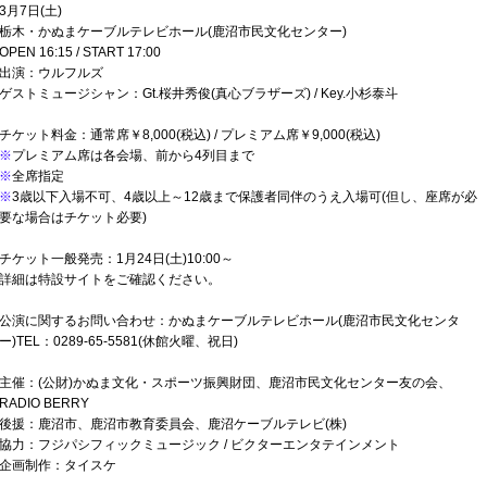
3月7日(土)
栃木・かぬまケーブルテレビホール(鹿沼市⺠文化センター)
OPEN 16:15 / START 17:00
出演：ウルフルズ
ゲストミュージシャン：Gt.桜井秀俊(真心ブラザーズ) / Key.小杉泰斗
チケット料金：通常席￥8,000(税込) / プレミアム席￥9,000(税込)
※
プレミアム席は各会場、前から4列目まで
※
全席指定
※
3歳以下入場不可、4歳以上～12歳まで保護者同伴のうえ入場可(但し、座席が必
要な場合はチケット必要)
チケット一般発売：1月24日(土)10:00～
詳細は特設サイトをご確認ください。
公演に関するお問い合わせ：かぬまケーブルテレビホール(鹿沼市⺠文化センタ
ー)TEL：0289-65-5581(休館火曜、祝日)
主催：(公財)かぬま文化・スポーツ振興財団、鹿沼市民文化センター友の会、
RADIO BERRY
後援：鹿沼市、鹿沼市教育委員会、鹿沼ケーブルテレビ(株)
協力：フジパシフィックミュージック / ビクターエンタテインメント
企画制作：タイスケ