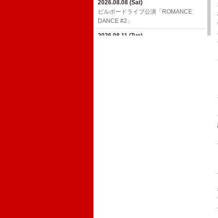
2026.08.08 (Sat)
2026.09.05 (Sat)
ビルボードライブ公演「ROMANCE
高ボッチFES 2026【長野】
DANCE #2」
2026.09.06 (Sun)
2026.08.11 (Tue)
MAGICAL CHAIN ひとり SPECIAL in
ビルボードライブ公演「ROMANCE
塩尻【長野】
DANCE #2」
2026.09.07 (Mon)
2026.08.11 (Tue)
SMILEY'S CONNECTION スマイリー原
ビルボードライブ公演「ROMANCE
島 BIRTHDAY FESTIVAL〜ハメチ a-
DANCE #2」
GOGO CARNIVAL!!〜6days【東京】
2026.11.23 (Mon)
2026.09.11 (Fri)
真心ブラザーズ ライブ・ツアー『TWIN
ムジカでカオリーニョ藤原一門会〜カ
MOUNTAIN TRAILS』
オリーニョ藤原×ウルフルケイスケ×ギ
ターパンダ【大阪】
2026.12.12 (Sat)
真心ブラザーズ ライブ・ツアー『TWIN
MOUNTAIN TRAILS』
2026.12.18 (Fri)
真心ブラザーズ ライブ・ツアー『TWIN
MOUNTAIN TRAILS』
2027.01.09 (Sat)
真心ブラザーズ ライブ・ツアー『TWIN