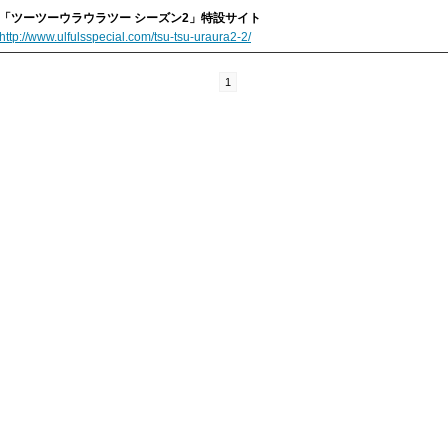
「ツーツーウラウラツー シーズン2」特設サイト
http://www.ulfulsspecial.com/tsu-tsu-uraura2-2/
1