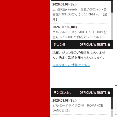
2026.08.08 (Sat)
三宅伸治presents「真夏の夢2026〜名
古屋TOKUZOびっくり11RPM〜」【愛
知】
2026.08.18 (Tue)
ウルフルケイスケ MAGICAL CHAIN ひ
とり SPECIAL at 白石カフェミルトン
【宮城】
2026.08.22 (Sat)
現在、ジョンBのLIVE情報はありませ
MAGICAL CHAIN ひとり SPECIAL at
ん。決まり次第お知らせいたします。
高知【高知】
ジョンB LIVE情報はこちら
2026.08.23 (Sun)
MAGICAL CHAIN ひとり SPECIAL at
八幡浜【愛媛】
2026.08.29 (Sat)
MAGICAL CHAIN ひとり SPECIAL at
山科【京都】
2026.08.08 (Sat)
2026.08.30 (Sun)
ビルボードライブ公演「ROMANCE
三宅伸治presents「真夏の夢2026〜磔
DANCE #2」
磔じっくり3days〜」【京都】