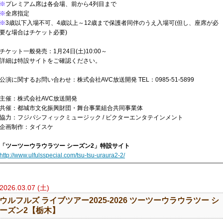
※
プレミアム席は各会場、前から4列目まで
※
全席指定
※
3歳以下入場不可、4歳以上～12歳まで保護者同伴のうえ入場可(但し、座席が必
要な場合はチケット必要)
チケット一般発売：1月24日(土)10:00～
詳細は特設サイトをご確認ください。
公演に関するお問い合わせ：株式会社AVC放送開発 TEL：0985-51-5899
主催：株式会社AVC放送開発
共催：都城市文化振興財団・舞台事業組合共同事業体
協力：フジパシフィックミュージック / ビクターエンタテインメント
企画制作：タイスケ
「ツーツーウラウラツー シーズン2」特設サイト
http://www.ulfulsspecial.com/tsu-tsu-uraura2-2/
2026.03.07 (土)
ウルフルズ ライブツアー2025-2026 ツーツーウラウラツー シ
ーズン2【栃木】