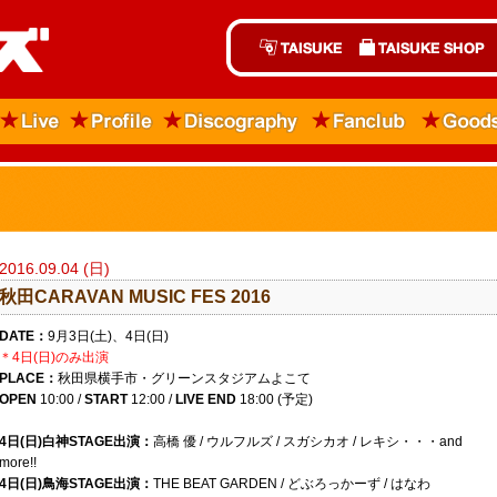
2016.09.04 (日)
秋田CARAVAN MUSIC FES 2016
DATE：
9月3日(土)、4日(日)
＊4日(日)のみ出演
PLACE：
秋田県横手市・グリーンスタジアムよこて
OPEN
10:00 /
START
12:00 /
LIVE END
18:00 (予定)
4日(日)白神STAGE出演：
高橋 優 / ウルフルズ / スガシカオ / レキシ・・・and
more!!
4日(日)鳥海STAGE出演：
THE BEAT GARDEN / どぶろっかーず / はなわ