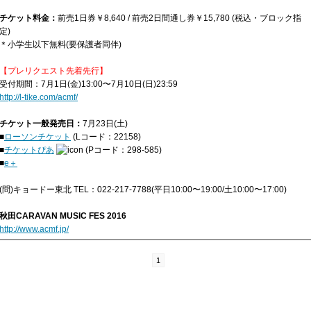
チケット料金：
前売1日券￥8,640 / 前売2日間通し券￥15,780 (税込・ブロック指
定)
＊小学生以下無料(要保護者同伴)
【プレリクエスト先着先行】
受付期間：7月1日(金)13:00〜7月10日(日)23:59
http://l-tike.com/acmf/
チケット一般発売日：
7月23日(土)
■
ローソンチケット
(Lコード：22158)
■
チケットぴあ
(Pコード：298-585)
■
e＋
(問)キョードー東北 TEL：022-217-7788(平日10:00〜19:00/土10:00〜17:00)
秋田CARAVAN MUSIC FES 2016
http://www.acmf.jp/
1