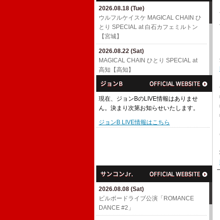
2026.08.18 (Tue)
ウルフルケイスケ MAGICAL CHAIN ひ
とり SPECIAL at 白石カフェミルトン
【宮城】
2026.08.22 (Sat)
MAGICAL CHAIN ひとり SPECIAL at
高知【高知】
2026.08.23 (Sun)
MAGICAL CHAIN ひとり SPECIAL at
現在、ジョンBのLIVE情報はありませ
八幡浜【愛媛】
ん。決まり次第お知らせいたします。
2026.08.29 (Sat)
ジョンB LIVE情報はこちら
MAGICAL CHAIN ひとり SPECIAL at
山科【京都】
2026.08.30 (Sun)
三宅伸治presents「真夏の夢2026〜磔
磔じっくり3days〜」【京都】
2026.09.05 (Sat)
2026.08.08 (Sat)
高ボッチFES 2026【長野】
ビルボードライブ公演「ROMANCE
DANCE #2」
2026.09.06 (Sun)
MAGICAL CHAIN ひとり SPECIAL in