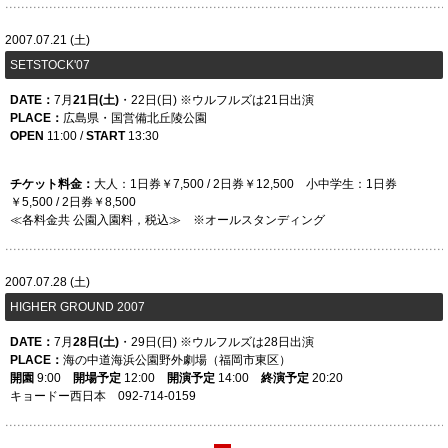
2007.07.21 (土)
SETSTOCK'07
DATE：
7
月
21日(土)
・22日(日)
※ウルフルズは21日出演
PLACE：
広島県・国営備北丘陵公園
OPEN
11:00 /
START
13:30
チケット料金：
大人：1日券￥7,500 / 2日券￥12,500 小中学生：1日券
￥5,500 / 2日券￥8,500
≪各料金共 公園入園料，税込≫ ※オールスタンディング
2007.07.28 (土)
HIGHER GROUND 2007
DATE：
7月
28日(土)
・29日(日)
※ウルフルズは28日出演
PLACE：
海の中道海浜公園野外劇場（福岡市東区）
開園
9:00
開場予定
12:00
開演予定
14:00
終演予定
20:20
キョードー西日本 092-714-0159