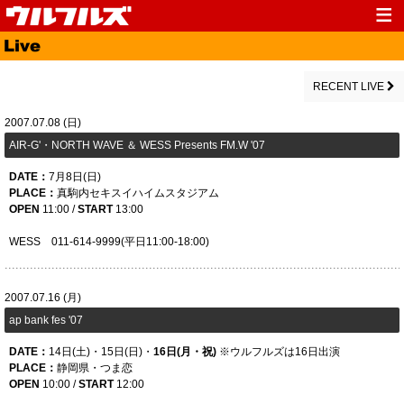
Top
News
Media
Live
RECENT LIVE
Profile
Discography
2007.07.08 (日)
AIR-G'・NORTH WAVE ＆ WESS Presents FM.W '07
Fanclub
Goods
DATE：
7月
8日(日)
Contact
Link
PLACE：
真駒内セキスイハイムスタジアム
OPEN
11:00 /
START
13:00
WESS 011-614-9999(平日11:00-18:00)
2007.07.16 (月)
ap bank fes '07
DATE：
14日(土)・15日(日)・
16日(月・祝)
※ウルフルズは16日出演
PLACE：
静岡県・つま恋
OPEN
10:00 /
START
12:00