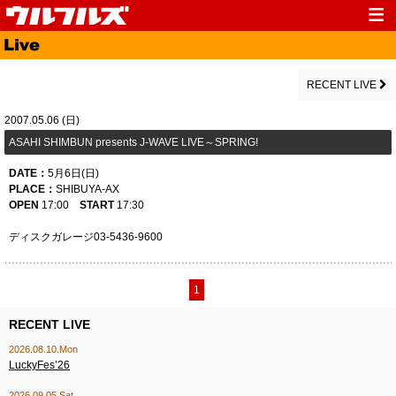
Top
News
Media
Live
RECENT LIVE
Profile
Discography
2007.05.06 (日)
ASAHI SHIMBUN presents J-WAVE LIVE～SPRING!
Fanclub
Goods
DATE：
5月
6日(日)
Contact
Link
PLACE：
SHIBUYA-AX
OPEN
17:00
START
17:30
ディスクガレージ03-5436-9600
1
RECENT LIVE
2026.08.10.Mon
LuckyFes’26
2026.09.05.Sat