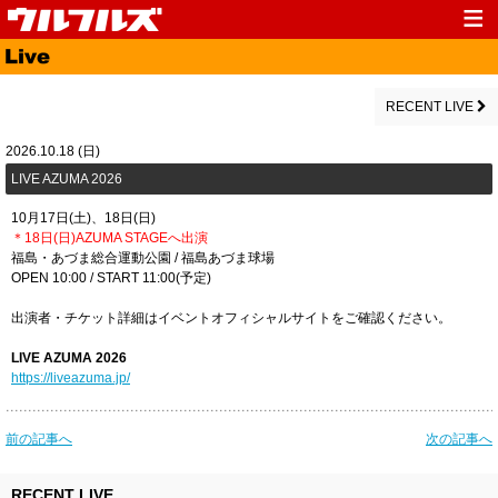
Top
News
Media
Live
RECENT LIVE
Profile
Discography
2026.10.18 (日)
LIVE AZUMA 2026
Fanclub
Goods
10月17日(土)、18日(日)
Contact
Link
＊18日(日)AZUMA STAGEへ出演
福島・あづま総合運動公園 / 福島あづま球場
OPEN 10:00 / START 11:00(予定)
出演者・チケット詳細はイベントオフィシャルサイトをご確認ください。
LIVE AZUMA 2026
https://liveazuma.jp/
前の記事へ
次の記事へ
RECENT LIVE