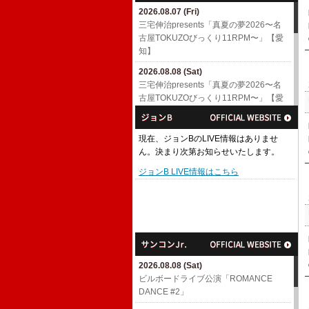
2026.08.07 (Fri)
三宅伸治presents「真夏の夢2026〜名
古屋TOKUZOびっくり11RPM〜」【愛
知】
2026.08.08 (Sat)
三宅伸治presents「真夏の夢2026〜名
古屋TOKUZOびっくり11RPM〜」【愛
知】
2026.08.18 (Tue)
現在、ジョンBのLIVE情報はありませ
ウルフルケイスケ MAGICAL CHAIN ひ
ん。決まり次第お知らせいたします。
とり SPECIAL at 白石カフェミルトン
【宮城】
ジョンB LIVE情報はこちら
2026.08.22 (Sat)
MAGICAL CHAIN ひとり SPECIAL at
高知【高知】
2026.08.23 (Sun)
MAGICAL CHAIN ひとり SPECIAL at
八幡浜【愛媛】
2026.08.08 (Sat)
ビルボードライブ公演「ROMANCE
2026.08.29 (Sat)
DANCE #2」
MAGICAL CHAIN ひとり SPECIAL at