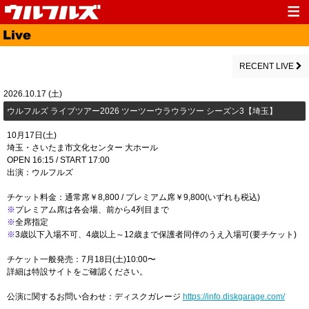
Top
News
Media
Live
RECENT LIVE
Profile
Discography
2026.10.17 (土)
ウルフルズ ライブツアー2026 ツーツーウラウラツー シーズン3【埼玉】
Fanclub
Goods
10月17日(土)
Contact
Link
埼玉・さいたま市文化センター 大ホール
OPEN 16:15 / START 17:00
出演：ウルフルズ
チケット料金：通常席￥8,800 / プレミアム席￥9,800(いずれも税込)
※
プレミアム席は各会場、前から4列目まで
※
全席指定
※
3歳以下入場不可、4歳以上～12歳まで保護者同伴のうえ入場可(要チケット)
チケット一般発売：7月18日(土)10:00〜
詳細は特設サイトをご確認ください。
公演に関するお問い合わせ：ディスクガレージ
https://info.diskgarage.com/