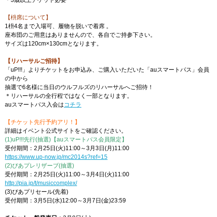
＊3歳以上チケット必要
【枡席について】
1枡4名まで入場可、履物を脱いで着席 。
座布団のご用意はありませんので、各自でご持参下さい。
サイズは120cm×130cmとなります。
【リハーサルご招待】
「uP!!!」よりチケットをお申込み、ご購入いただいた「auスマートパス」会員
の中から
抽選で6名様に当日のウルフルズのリハーサルへご招待！
＊リハーサルの全行程ではなく一部となります。
auスマートパス入会は
コチラ
【チケット先行予約アリ！】
詳細はイベント公式サイトをご確認ください。
(1)uP!!!先行(抽選)【auスマートパス会員限定】
受付期間：2月25日(火)11:00～3月3日(月)11:00
https://www.up-now.jp/mc2014s?ref=15
(2)ぴあプレリザーブ(抽選)
受付期間：2月25日(火)11:00～3月4日(火)11:00
http://pia.jp/t/musiccomplex/
(3)ぴあプリセール(先着)
受付期間：3月5日(水)12:00～3月7日(金)23:59